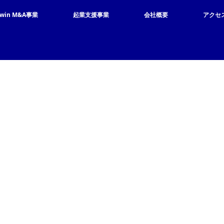
-win M&A事業
起業支援事業
会社概要
アクセ